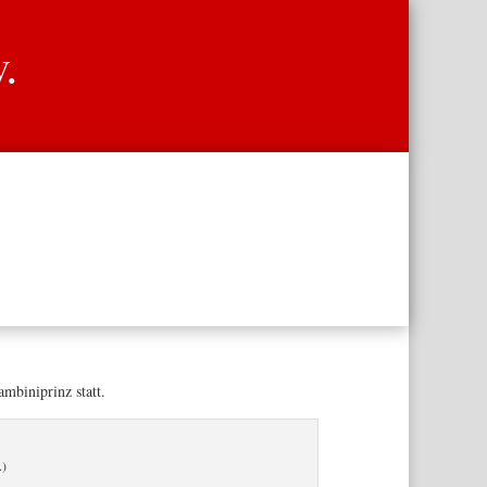
V.
mbiniprinz statt.
.)