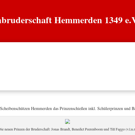
enbruderschaft Hemmerden 1349 e.
n
Könige
Grenadiere
Jäger
Chronik
Scheibenschützen Hemmerden das Prinzenschießen inkl. Schülerprinzen und Ba
ie neuen Prinzen der Bruderschaft: Jonas Brandt, Benedict Peerenboom und Till Faggo (v.l.n.r