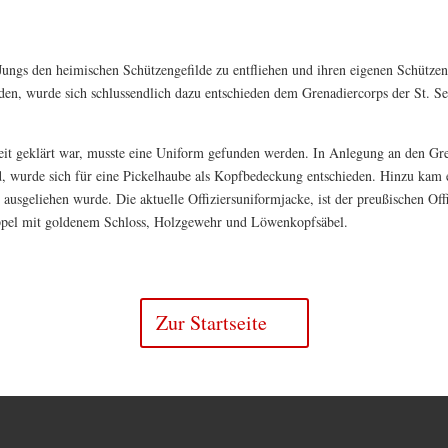
Jungs den heimischen Schützengefilde zu entfliehen und ihren eigenen Schütze
rden, wurde sich schlussendlich dazu entschieden dem Grenadiercorps der St. 
it geklärt war, musste eine Uniform gefunden werden. In Anlegung an den G
, wurde sich für eine Pickelhaube als Kopfbedeckung entschieden. Hinzu kam ei
ausgeliehen wurde. Die aktuelle Offiziersuniformjacke, ist der preußischen O
ppel mit goldenem Schloss, Holzgewehr und Löwenkopfsäbel.
Zur Startseite