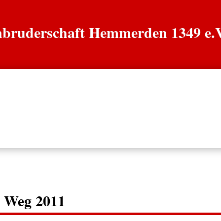
enbruderschaft Hemmerden 1349 e.
n
Könige
Grenadiere
Jäger
Chronik
e Weg 2011