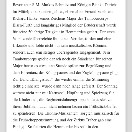
Bevor aber S.M. Markus Schmitz und Königin Bianka Derichs
im Mittelpunkt standen galt es, einen alten Freund zu ehren:
Richard Hanke, seines Zeichens Major des Tambourcorps
Elsen-Fürth und langjähriges Mitglied der Bruderschaft wurde
für seine 50jährige Tätigkeit in Hemmerden geehrt. Der erste
Vorsitzende überreichte ihm einen Verdienstorden und eine
Urkunde und lobte nicht nur sein musikalisches Können,
sondern auch sein stetiges überragendes Engagement. Sein
Tambourcorps spielte danach noch ein Ständchen für seinen
Major bevor es etwa eine Stunde später zur Begrüßung und
dem Ehrentanz des Königspaares und der Zugkönigspaare ging.
Zur Band „Klangsstadt“, die wieder einmal die Stimmung
richtig einheizte, wurde dann noch lange gefeiert. Der Sonntag
wartete nicht nur mit Karusssel, Hüpfburg und Spielzeug für
die Kinder auf, die Regimentsfahnengruppe hatte es sich zu
ihrem Jubiläum auch nicht nehmen lassen ein Frühstücksbuffet
zu spendieren. Die „Köhm-Musikanten“ sorgten musikalisch für
die Frühschoppenstimmung und der Zirkus Traber gab eine
Einlage. So feierten die Hemmerder bis spät in den