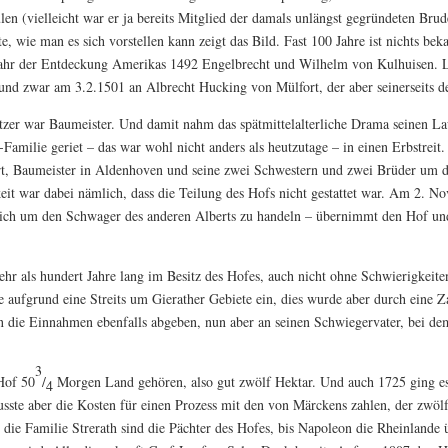
len (vielleicht war er ja bereits Mitglied der damals unlängst gegründeten Bru
te, wie man es sich vorstellen kann zeigt das Bild. Fast 100 Jahre ist nichts b
ahr der Entdeckung Amerikas 1492 Engelbrecht und Wilhelm von Kulhuisen. Le
 und zwar am 3.2.1501 an Albrecht Hucking von Mülfort, der aber seinerseits 
tzer war Baumeister. Und damit nahm das spätmittelalterliche Drama seinen La
Familie geriet – das war wohl nicht anders als heutzutage – in einen Erbstreit. 
t, Baumeister in Aldenhoven und seine zwei Schwestern und zwei Brüder um d
eit war dabei nämlich, dass die Teilung des Hofs nicht gestattet war. Am 2. N
sich um den Schwager des anderen Alberts zu handeln – übernimmt den Hof und
hr als hundert Jahre lang im Besitz des Hofes, auch nicht ohne Schwierigkeite
aufgrund eine Streits um Gierather Gebiete ein, dies wurde aber durch eine 
 die Einnahmen ebenfalls abgeben, nun aber an seinen Schwiegervater, bei de
3
 Hof 50
/
Morgen Land gehören, also gut zwölf Hektar. Und auch 1725 ging es
4
sste aber die Kosten für einen Prozess mit den von Märckens zahlen, der zwölf
, die Familie Strerath sind die Pächter des Hofes, bis Napoleon die Rheinlande 