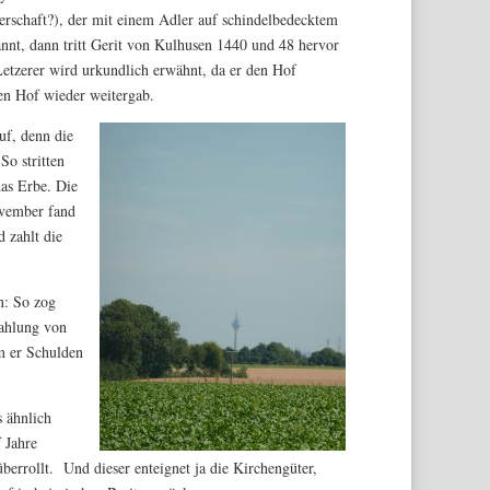
derschaft?), der mit einem Adler auf schindelbedecktem
ekannt, dann tritt Gerit von Kulhusen 1440 und 48 hervor
tzerer wird urkundlich erwähnt, da er den Hof
den Hof wieder weitergab.
uf, denn die
So stritten
as Erbe. Die
ovember fand
 zahlt die
n: So zog
Zahlung von
m er Schulden
 ähnlich
 Jahre
überrollt. Und dieser enteignet ja die Kirchengüter,