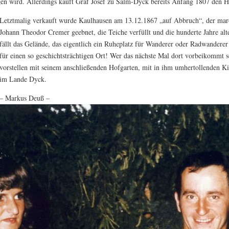
en wird. Allerdings kauft Graf Josef zu Salm-Dyck bereits Anfang 1807 den H
Letztmalig verkauft wurde Kaulhausen am 13.12.1867 „auf Abbruch“, der ma
Johann Theodor Cremer geebnet, die Teiche verfüllt und die hunderte Jahre al
fällt das Gelände, das eigentlich ein Ruheplatz für Wanderer oder Radwanderer 
für einen so geschichtsträchtigen Ort! Wer das nächste Mal dort vorbeikommt so
vorstellen mit seinem anschließenden Hofgarten, mit in ihm umhertollenden 
im Lande Dyck.
– Markus Deuß –