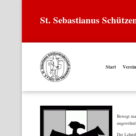
St. Sebastianus Schütz
Start
Verei
Bewegt man
ungewöhnli
Der Lehnsh