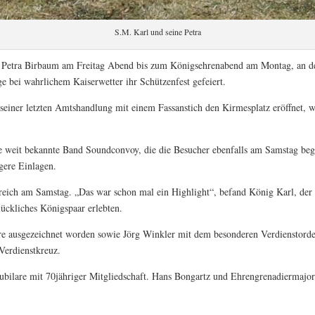
S.M. Karl und seine Petra
Petra Birbaum am Freitag Abend bis zum Königsehrenabend am Montag, an dem
e bei wahrlichem Kaiserwetter ihr Schützenfest gefeiert.
seiner letzten Amtshandlung mit einem Fassanstich den Kirmesplatz eröffnet, w
weit bekannte Band Soundconvoy, die die Besucher ebenfalls am Samstag begei
gere Einlagen.
eich am Samstag. „Das war schon mal ein Highlight“, befand König Karl, der
lückliches Königspaar erlebten.
ausgezeichnet worden sowie Jörg Winkler mit dem besonderen Verdienstorden, 
Verdienstkreuz.
ubilare mit 70jähriger Mitgliedschaft. Hans Bongartz und Ehrengrenadiermajor