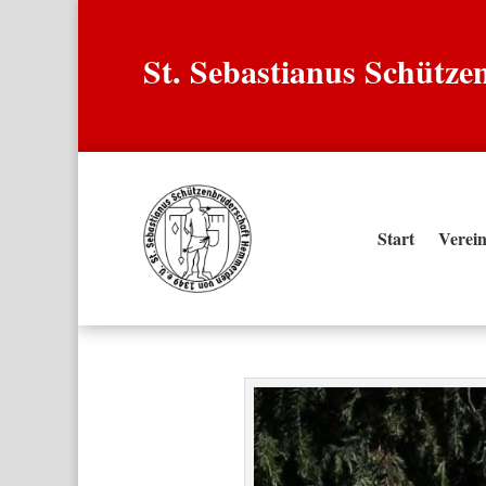
St. Sebastianus Schütz
Start
Verei