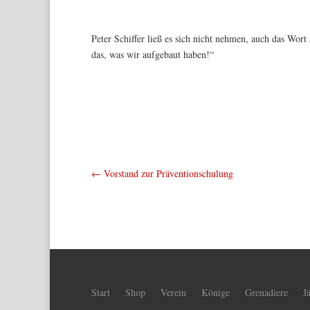
Peter Schiffer ließ es sich nicht nehmen, auch das Wor
das, was wir aufgebaut haben!“
←
Vorstand zur Präventionschulung
Start
Shop
Verein
Könige
Grenadiere
J