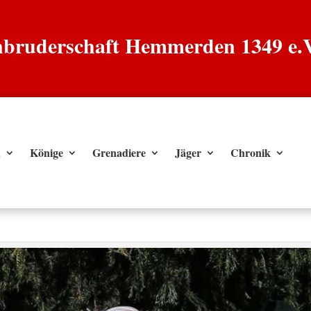
enbruderschaft Hemmerden 1349 e.
n
Könige
Grenadiere
Jäger
Chronik