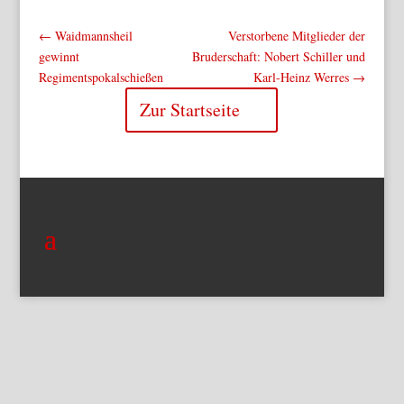
←
Waidmannsheil
Verstorbene Mitglieder der
gewinnt
Bruderschaft: Nobert Schiller und
Regimentspokalschießen
Karl-Heinz Werres
→
Zur Startseite