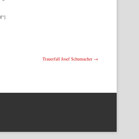
f“]
Trauerfall Josef Schumacher
→