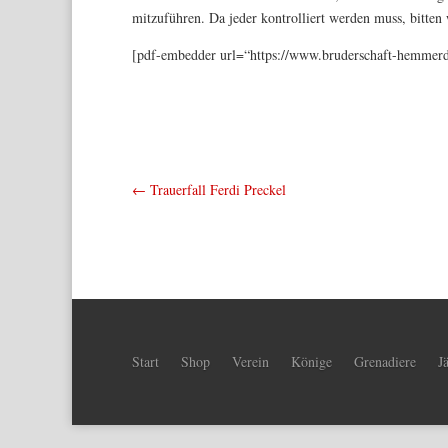
mitzuführen. Da jeder kontrolliert werden muss, bitten 
[pdf-embedder url=“https://www.bruderschaft-hemmer
←
Trauerfall Ferdi Preckel
Start
Shop
Verein
Könige
Grenadiere
J