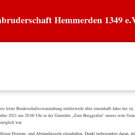
enbruderschaft Hemmerden 1349 e.
n
Könige
Grenadiere
Jäger
Chronik
 letzte Bruderschaftsveranstaltung mittlerweile über eineinhalb Jahre her ist,
mber 2021 um 20:00 Uhr in der Gaststätte „Zum Burggrafen“ unsere erste Gener
t möglich war.
ültigen Hygiene- und Abstandsregeln einzuhalten. Denkt insbesondere daran, nö